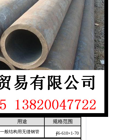
用途
规格范围
一般结构用无缝钢管
∮6-610×1-70