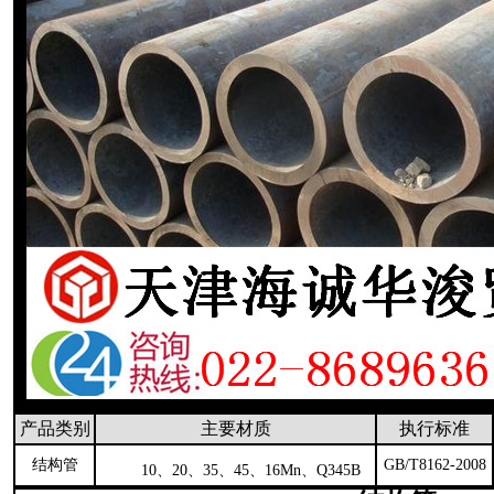
产品类别
主要材质
执行标准
结构管
GB/T8162-2008
10、20、35、45、16Mn、Q345B