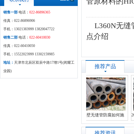
管原材料的H
销售一部
电话：
022-86896365
传真：022-86896906
L360N无
手机：13021383999 13820047722
点介绍
销售二部
电话：
022-60410030
传真：022-60410050
手机：15522023999 13302159985
地址：
天津市北辰区双辰中路17增1号(闳耀工
推荐产品
业园)
续淬火特点
20G无缝管壁厚不匀原因分
厚壁无缝管防腐如何施
20
析
工？
推荐资讯