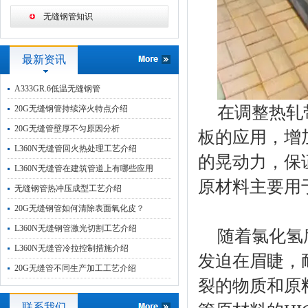
无缝钢管知识
最新资讯
A333GR.6低温无缝钢管
在调整热轧
20G无缝钢管持续淬火特点介绍
20G无缝管壁厚不匀原因分析
板的应用，增
L360N无缝管回火热处理工艺介绍
的晃动力，保
L360N无缝管在建筑管道上有哪些应用
原材料主要用
无缝钢管热冲压成型工艺介绍
20G无缝钢管如何清除表面氧化皮？
L360N无缝钢管激光切割工艺介绍
随着氯化氢
L360N无缝管冷拉控制措施介绍
发迫在眉睫，
20G无缝管不同生产加工工艺介绍
裂的物质和原
联系我们